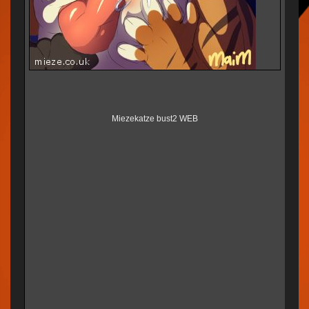
Miezekatze bust2 WEB